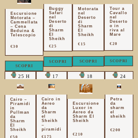
Buggy
Tour a
Motorata
Safari
Cavallo
nel
Escursione
nel
nel
Deserto
Motorata –
Deserto
Deserto
di
Cammellata
di
o in
Sharm
– Cena
Sharm
riva al
El
Beduina &
El
Mare
Sheikh
Telescopio
Sheikh
€20
€15
€25
€30
SCOPRI
SCOPRI
SCOPRI
SCOPRI
25 H
17
18
24
Cairo in
Petra
Cairo –
Aereo
Escursione
da
Piramidi
da
Luxor in
sharm
in
Sharm
Aereo da
el
Pullman
el
Sharm El
sheikh
da
Sheikh
Sheikh
Sharm
–
El
piramidi
Sheikh
€200
€210
€175
€50