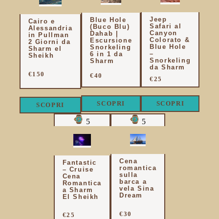
Jeep
Blue Hole
Cairo e
Safari al
(Buco Blu)
Alessandria
Canyon
Dahab |
in Pullman
Colorato &
Escursione
2 Giorni da
Blue Hole
Snorkeling
Sharm el
–
6 in 1 da
Sheikh
Snorkeling
Sharm
da Sharm
€150
€40
€25
SCOPRI
SCOPRI
SCOPRI
5
5
Cena
Fantastic
romantica
– Cruise
sulla
Cena
barca a
Romantica
vela Sina
a Sharm
Dream
El Sheikh
€30
€25