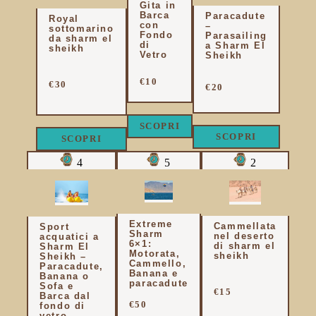
Gita in
Barca
Paracadute
Royal
con
–
sottomarino
Fondo
Parasailing
da sharm el
di
a Sharm El
sheikh
Vetro
Sheikh
€10
€30
€20
SCOPRI
SCOPRI
SCOPRI
4
5
2
Extreme
Cammellata
Sport
Sharm
nel deserto
acquatici a
6×1:
di sharm el
Sharm El
Motorata,
sheikh
Sheikh –
Cammello,
Paracadute,
Banana e
Banana o
paracadute
Sofa e
€15
Barca dal
€50
fondo di
vetro