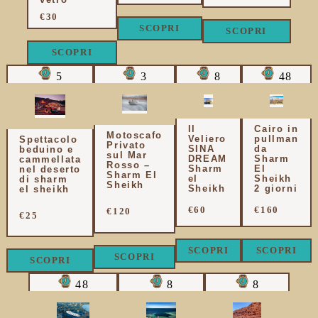
€30
SCOPRI
SCOPRI
SCOPRI
5
3
8
48
Il
Cairo in
Motoscafo
Veliero
pullman
Spettacolo
Privato
SINA
da
beduino e
sul Mar
DREAM
Sharm
cammellata
Rosso –
Sharm
El
nel deserto
Sharm El
el
Sheikh
di sharm
Sheikh
Sheikh
2 giorni
el sheikh
€60
€160
€120
€25
SCOPRI
SCOPRI
SCOPRI
SCOPRI
48
8
8