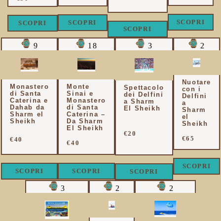
SCOPRI
SCOPRI
SCOPRI
SCOPRI
9
18
3
2
Nuotare
Monastero
Monte
Spettacolo
con i
di Santa
Sinai e
dei Delfini
Delfini
Caterina e
Monastero
a Sharm
a
Dahab da
di Santa
El Sheikh
Sharm
Sharm el
Caterina –
el
Sheikh
Da Sharm
Sheikh
El Sheikh
€20
€65
€40
€40
SCOPRI
SCOPRI
SCOPRI
SCOPRI
3
2
2