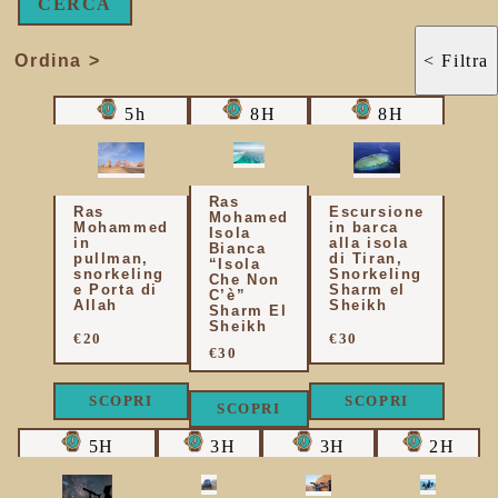
CERCA
Ordina >
< Filtra
5h
8H
8H
Ras
Ras
Escursione
Mohamed
Mohammed
in barca
Isola
in
alla isola
Bianca
pullman,
di Tiran,
“Isola
snorkeling
Snorkeling
Che Non
e Porta di
Sharm el
C’è”
Allah
Sheikh
Sharm El
Sheikh
€20
€30
€30
SCOPRI
SCOPRI
SCOPRI
5H
3H
3H
2H