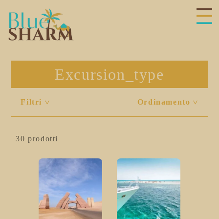
hiudi
enu
Excursion_type
Filtri
Ordinamento
<
<
30 prodotti