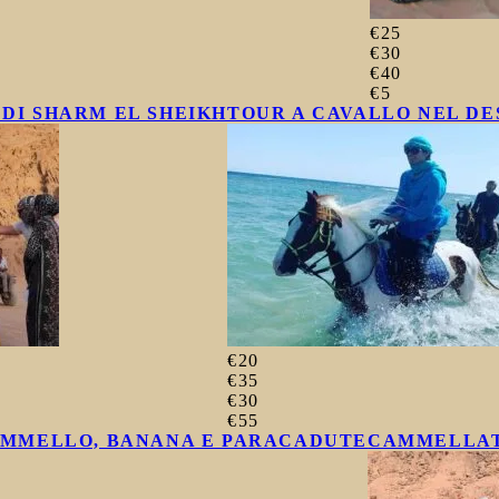
€25
€30
€40
€5
DI SHARM EL SHEIKH
TOUR A CAVALLO NEL DE
€20
€35
€30
€55
AMMELLO, BANANA E PARACADUTE
CAMMELLATA