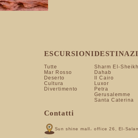
ESCURSIONI
DESTINAZ
Tutte
Sharm El-Sheik
Mar Rosso
Dahab
Deserto
Il Cairo
Cultura
Luxor
Divertimento
Petra
Gerusalemme
Santa Caterina
Contatti
Sun shine mall، office 26, El-Sal