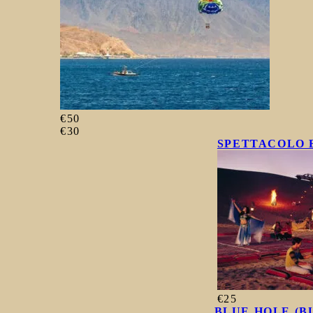
€50
€30
SPETTACOLO 
€25
BLUE HOLE (B