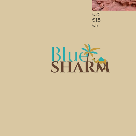
€25
€15
€5