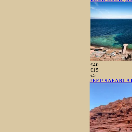
€40
€15
€5
JEEP SAFARI 