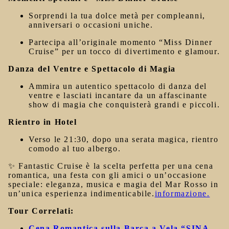
Sorprendi la tua dolce metà per compleanni,
anniversari o occasioni uniche.
Partecipa all’originale momento
“Miss Dinner
Cruise”
per un tocco di divertimento e glamour.
Danza del Ventre e Spettacolo di Magia
Ammira un autentico spettacolo di
danza del
ventre
e lasciati incantare da un affascinante
show di magia
che conquisterà grandi e piccoli.
Rientro in Hotel
Verso le
21:30
, dopo una serata magica, rientro
comodo al tuo albergo.
✨
Fantastic Cruise è la scelta perfetta per una cena
romantica, una festa con gli amici o un’occasione
speciale: eleganza, musica e magia del Mar Rosso in
un’unica esperienza indimenticabile.
informazione.
Tour Correlati:
Cena Romantica sulla Barca a Vela “SINA