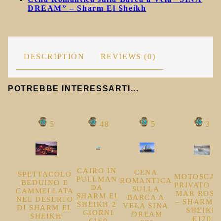
DREAM” – Sharm El Sheikh
DESCRIPTION
REVIEWS (0)
POTREBBE INTERESSARTI...
5
48
5
3
CAIRO IN 
CENA 
SPETTACOLO 
MOTOSCAF
PULLMAN 
ROMANTICA 
BEDUINO E 
PRIVATO SU
DA 
SULLA 
CAMMELLATA 
MAR ROSSO
SHARM EL 
BARCA A 
NEL DESERTO 
– SHARM E
SHEIKH 2 
VELA SINA 
DI SHARM EL 
SHEIKH
GIORNI
DREAM
SHEIKH
€120