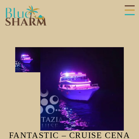
hiudi
enu
Galleria
del
prodotto
FANTASTIC – CRUISE CENA