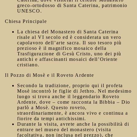
greco-ortodosso di Santa Caterina, patrimonio
UNESCO.
Chiesa Principale
La chiesa del Monastero di Santa Caterina
risale al
VI secolo
ed è considerata un vero
capolavoro dell’arte sacra. Il suo tesoro più
prezioso è il magnifico
mosaico della
Trasfigurazione di Gesù Cristo
, uno dei più
antichi e affascinanti mosaici dell’Oriente
cristiano.
Il Pozzo di Mosè e il Roveto Ardente
Secondo la tradizione, proprio qui il profeta
Mosè
incontrò le figlie di Jethro. Nel medesimo
luogo si trova anche il leggendario
Roveto
Ardente
, dove – come racconta la Bibbia – Dio
parlò a Mosè. Questo roveto,
straordinariamente, è ancora vivo e continua a
fiorire da tempi antichissimi.
Durante la visita, avrete anche la possibilità di
entrare nel
museo del monastero
(visita
facoltativa, non inclusa nel prezzo), che