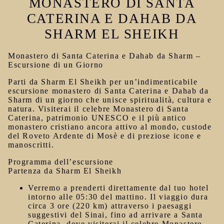
MONASTERO DI SANTA
CATERINA E DAHAB DA
SHARM EL SHEIKH
Monastero di Santa Caterina e Dahab da Sharm –
Escursione di un Giorno
Parti da
Sharm El Sheikh
per un’indimenticabile
escursione m
onastero di Santa Caterina e Dahab da
Sharm
di un giorno che unisce spiritualità, cultura e
natura. Visiterai il celebre
Monastero di Santa
Caterina
, patrimonio UNESCO e il più antico
monastero cristiano ancora attivo al mondo, custode
del Roveto Ardente di Mosè e di preziose icone e
manoscritti.
Programma dell’escursione
Partenza da Sharm El Sheikh
Verremo a prenderti direttamente dal tuo hotel
intorno alle 05:30 del mattino. Il viaggio dura
circa 3 ore (220 km) attraverso i paesaggi
suggestivi del Sinai, fino ad arrivare a Santa
Caterina, dove visiterai il celebre Monastero