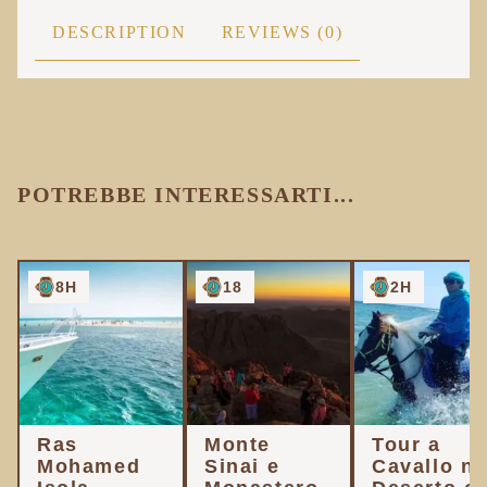
DESCRIPTION
REVIEWS (0)
POTREBBE INTERESSARTI...
8H
18
2H
Ras
Monte
Tour a
Mohamed
Sinai e
Cavallo ne