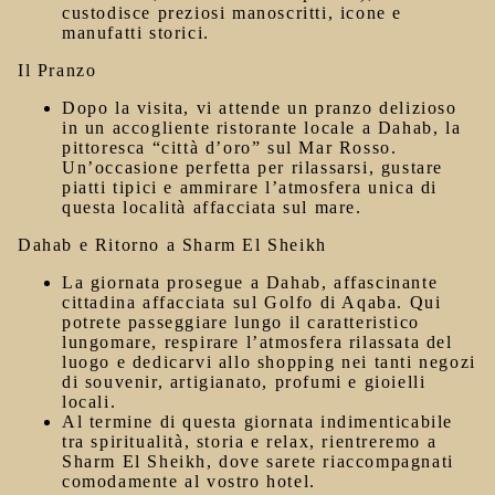
custodisce preziosi manoscritti, icone e
manufatti storici.
Il Pranzo
Dopo la visita, vi attende un
pranzo delizioso
in un accogliente ristorante locale a
Dahab
, la
pittoresca “città d’oro” sul Mar Rosso.
Un’occasione perfetta per rilassarsi, gustare
piatti tipici e ammirare l’atmosfera unica di
questa località affacciata sul mare.
Dahab e Ritorno a Sharm El Sheikh
La giornata prosegue a
Dahab
, affascinante
cittadina affacciata sul Golfo di Aqaba. Qui
potrete passeggiare lungo il caratteristico
lungomare, respirare l’atmosfera rilassata del
luogo e dedicarvi allo shopping nei tanti negozi
di souvenir, artigianato, profumi e gioielli
locali.
Al termine di questa giornata indimenticabile
tra spiritualità, storia e relax, rientreremo a
Sharm El Sheikh
, dove sarete riaccompagnati
comodamente al vostro hotel.