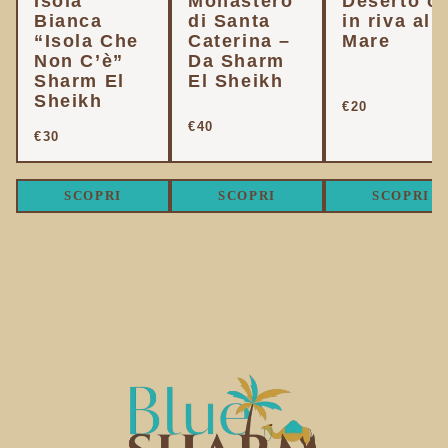
Isola
Monastero
Deserto o
Bianca
di Santa
in riva al
“Isola Che
Caterina –
Mare
Non C’è”
Da Sharm
Sharm El
El Sheikh
Sheikh
€20
€40
€30
SCOPRI
SCOPRI
SCOPRI