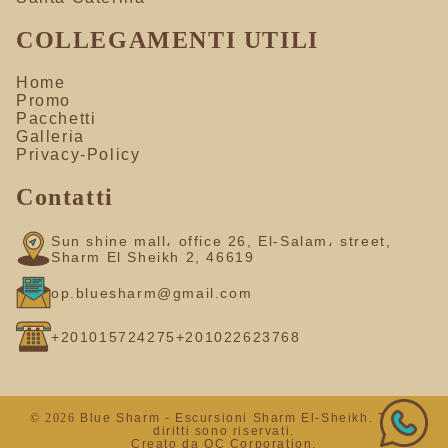
COLLEGAMENTI UTILI
Home
Promo
Pacchetti
Galleria
Privacy-Policy
Contatti
Sun shine mall، office 26, El-Salam، street,
Sharm El Sheikh 2, 46619
op.bluesharm@gmail.com
+201015724275
+201022623768
© 2026
Blue Sharm - Escursioni Sharm El-Sheikh. Tutti i
diritti sono riservati.
Creato da
OC Corporation
.