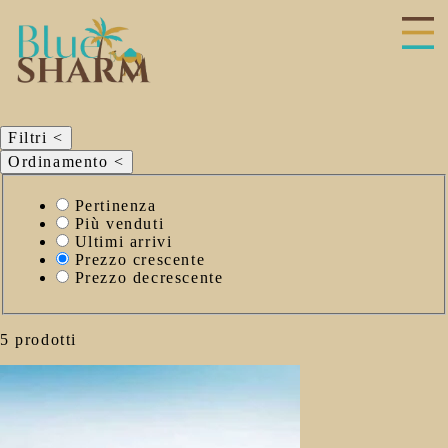
hiudi
enu
Filtri
<
Ordinamento
<
Seleziona
Pertinenza
il
Più venduti
criterio
Ultimi arrivi
di
Prezzo crescente
ordinamento
Prezzo decrescente
5 prodotti