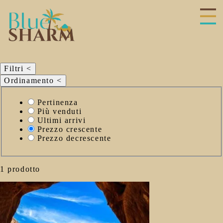
hiudi
enu
Filtri
<
Ordinamento
<
Seleziona
Pertinenza
il
Più venduti
criterio
Ultimi arrivi
di
Prezzo crescente
ordinamento
Prezzo decrescente
1 prodotto