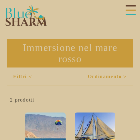
hiudi
enu
Immersione nel mare
rosso
Filtri
Ordinamento
<
<
2 prodotti