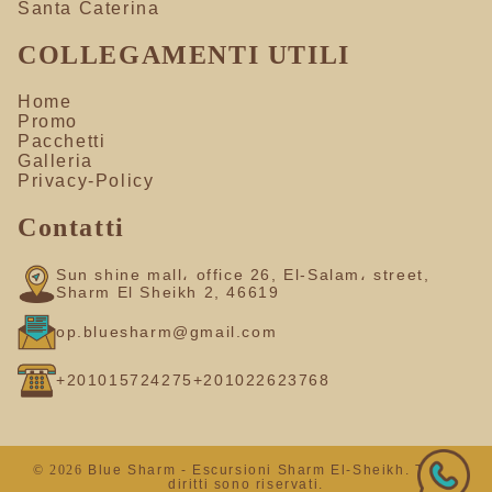
Santa Caterina
COLLEGAMENTI UTILI
Home
Promo
Pacchetti
Galleria
Privacy-Policy
Contatti
Sun shine mall، office 26, El-Salam، street,
Sharm El Sheikh 2, 46619
op.bluesharm@gmail.com
+201015724275
+201022623768
© 2026
Blue Sharm - Escursioni Sharm El-Sheikh. Tutti i
diritti sono riservati.