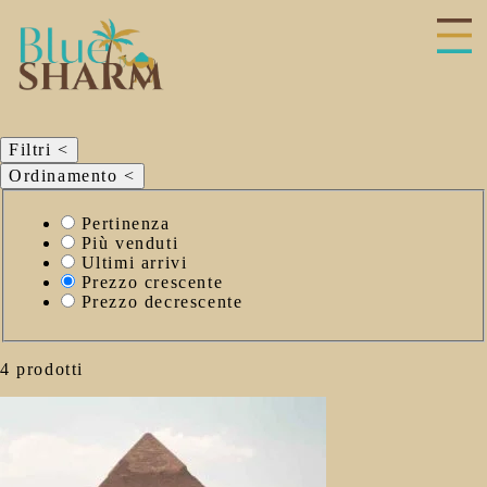
hiudi
enu
Filtri
<
Ordinamento
<
Seleziona il
Pertinenza
criterio di
Più venduti
ordinamento
Ultimi arrivi
Prezzo crescente
Prezzo decrescente
4 prodotti