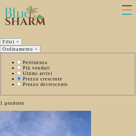
Filtri
<
Ordinamento
<
Seleziona
Pertinenza
il
Più venduti
criterio
Ultimi arrivi
di
Prezzo crescente
ordinamento
Prezzo decrescente
1 prodotto