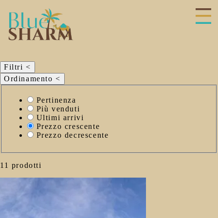
hiudi
enu
Filtri
<
Ordinamento
<
Seleziona
Pertinenza
il
Più venduti
criterio
Ultimi arrivi
di
Prezzo crescente
ordinamento
Prezzo decrescente
11 prodotti