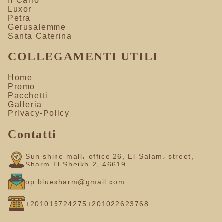
Il Cairo
Luxor
Petra
Gerusalemme
Santa Caterina
COLLEGAMENTI UTILI
Home
Promo
Pacchetti
Galleria
Privacy-Policy
Contatti
Sun shine mall، office 26, El-Salam، street,
Sharm El Sheikh 2, 46619
op.bluesharm@gmail.com
+201015724275
+201022623768