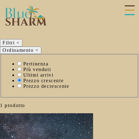
Filtri
<
Ordinamento
<
Seleziona
Pertinenza
il
Più venduti
criterio
Ultimi arrivi
di
Prezzo crescente
ordinamento
Prezzo decrescente
1 prodotto