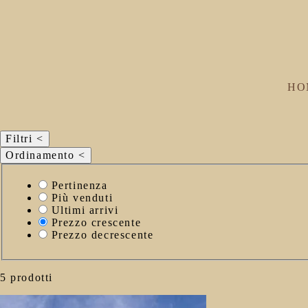
HO
Filtri
<
Ordinamento
<
Seleziona
Pertinenza
il
Più venduti
criterio
Ultimi arrivi
di
Prezzo crescente
ordinamento
Prezzo decrescente
5 prodotti