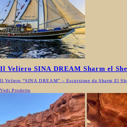
Il Veliero SINA DREAM Sharm el She
Il Veliero “SINA DREAM” – Escursione da Sharm El Sheik
Vedi Prodotto