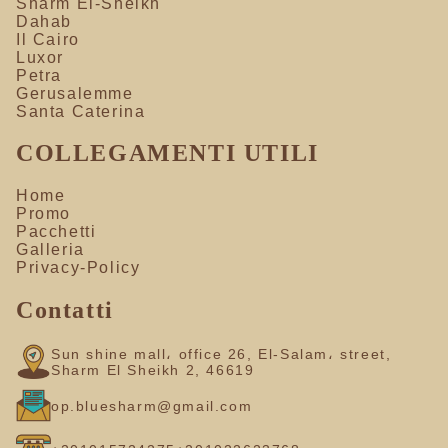
Sharm El-Sheikh
Dahab
Il Cairo
Luxor
Petra
Gerusalemme
Santa Caterina
COLLEGAMENTI UTILI
Home
Promo
Pacchetti
Galleria
Privacy-Policy
Contatti
Sun shine mall، office 26, El-Salam، street,
Sharm El Sheikh 2, 46619
op.bluesharm@gmail.com