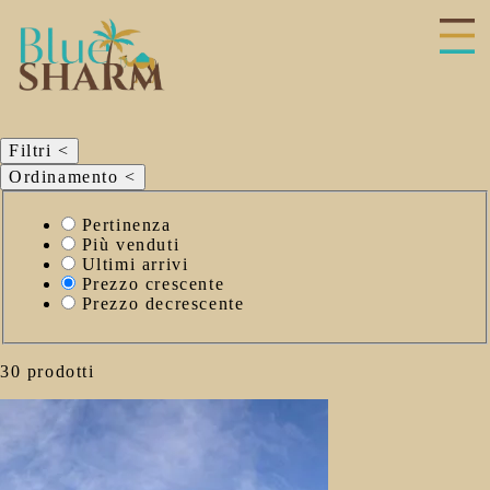
hiudi
enu
Filtri
<
Ordinamento
<
Seleziona
Pertinenza
il
Più venduti
criterio
Ultimi arrivi
di
Prezzo crescente
ordinamento
Prezzo decrescente
30 prodotti